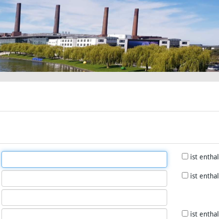
ist entha
ist entha
ist entha