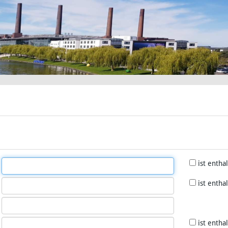
ist entha
ist entha
ist entha