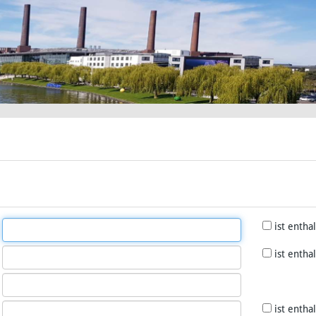
ist entha
ist entha
ist entha