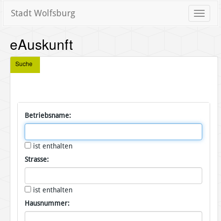
Stadt Wolfsburg
Toggle
naviga
eAuskunft
Suche
Betriebsname:
ist enthalten
Strasse:
ist enthalten
Hausnummer: