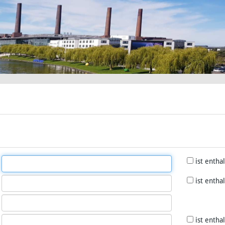
ist entha
ist entha
ist entha