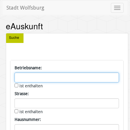
Stadt Wolfsburg
Toggle
naviga
eAuskunft
Suche
Betriebsname:
ist enthalten
Strasse:
ist enthalten
Hausnummer: