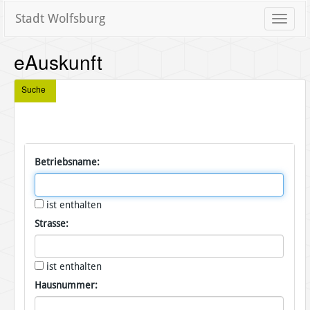
Stadt Wolfsburg
Toggle
naviga
eAuskunft
Suche
Betriebsname:
ist enthalten
Strasse:
ist enthalten
Hausnummer: