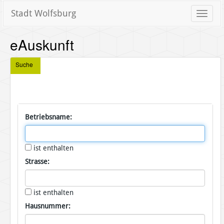
Stadt Wolfsburg
Toggle
naviga
eAuskunft
Suche
Betriebsname:
ist enthalten
Strasse:
ist enthalten
Hausnummer: