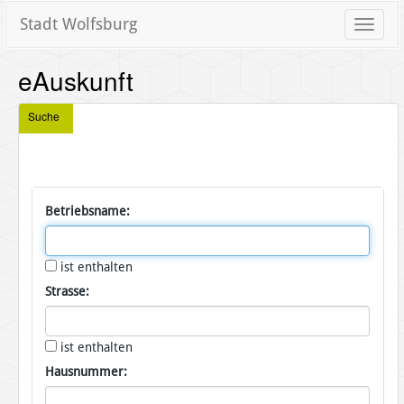
Stadt Wolfsburg
Toggle
naviga
eAuskunft
Suche
Betriebsname:
ist enthalten
Strasse:
ist enthalten
Hausnummer: