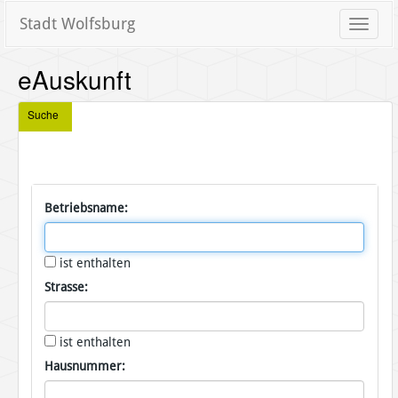
Stadt Wolfsburg
Toggle
naviga
eAuskunft
Suche
Betriebsname:
ist enthalten
Strasse:
ist enthalten
Hausnummer: