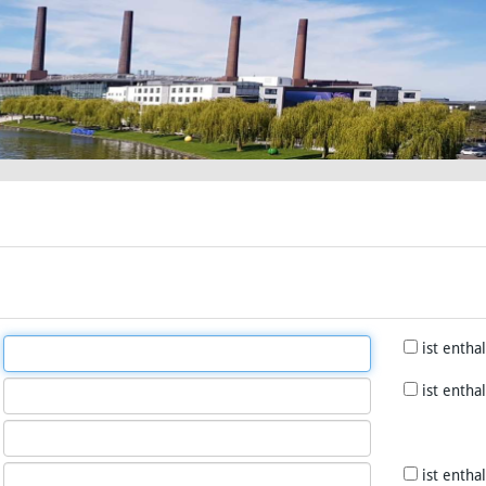
ist entha
ist entha
ist entha