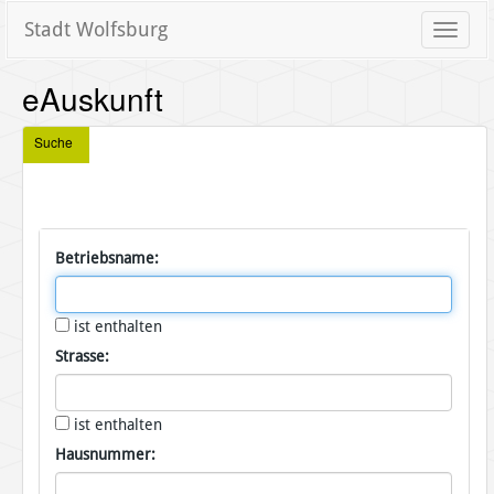
Stadt Wolfsburg
Toggle
naviga
eAuskunft
Suche
Betriebsname:
ist enthalten
Strasse:
ist enthalten
Hausnummer: