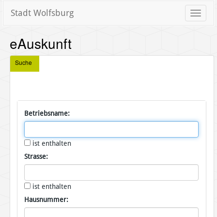
Stadt Wolfsburg
Toggle
naviga
eAuskunft
Suche
Betriebsname:
ist enthalten
Strasse:
ist enthalten
Hausnummer: