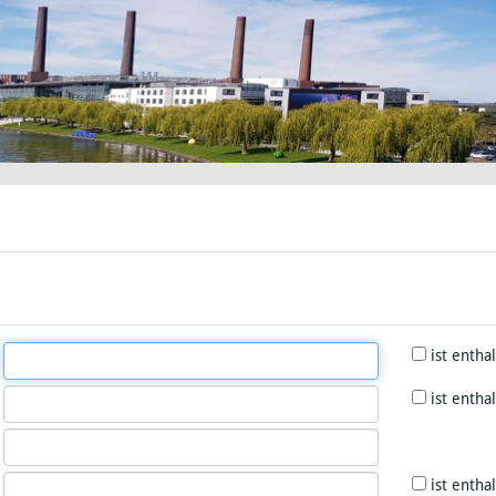
ist entha
ist entha
ist entha