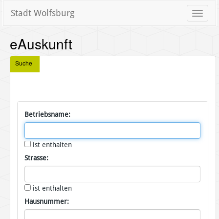
Stadt Wolfsburg
Toggle
naviga
eAuskunft
Suche
Betriebsname:
ist enthalten
Strasse:
ist enthalten
Hausnummer: