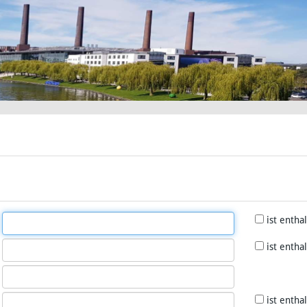
ist entha
ist entha
ist entha