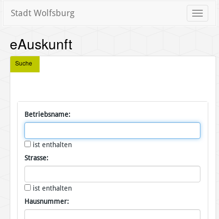
Stadt Wolfsburg
Toggle
naviga
eAuskunft
Suche
Betriebsname:
ist enthalten
Strasse:
ist enthalten
Hausnummer: