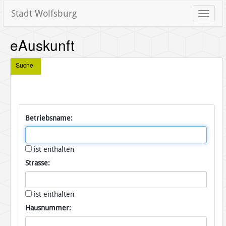
Stadt Wolfsburg
Toggle
naviga
eAuskunft
Suche
Betriebsname:
ist enthalten
Strasse:
ist enthalten
Hausnummer: