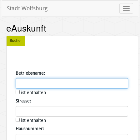
Stadt Wolfsburg
Toggle
naviga
eAuskunft
Suche
Betriebsname:
ist enthalten
Strasse:
ist enthalten
Hausnummer: