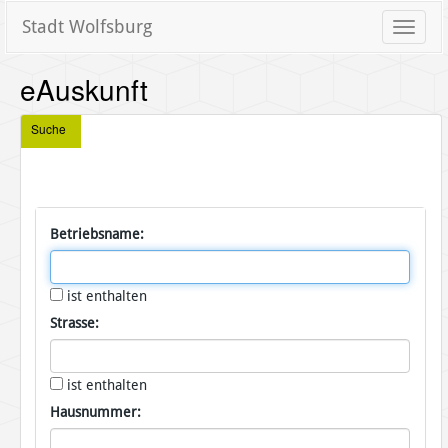
Stadt Wolfsburg
Toggle
naviga
eAuskunft
Suche
Betriebsname:
ist enthalten
Strasse:
ist enthalten
Hausnummer: