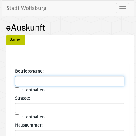
Stadt Wolfsburg
Toggle
naviga
eAuskunft
Suche
Betriebsname:
ist enthalten
Strasse:
ist enthalten
Hausnummer: