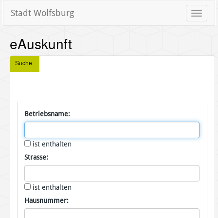
Stadt Wolfsburg
Toggle
naviga
eAuskunft
Suche
Betriebsname:
ist enthalten
Strasse:
ist enthalten
Hausnummer: