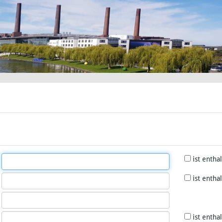
ist entha
ist entha
ist entha