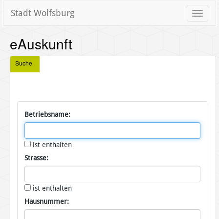
Stadt Wolfsburg
Toggle
naviga
eAuskunft
Suche
Betriebsname:
ist enthalten
Strasse:
ist enthalten
Hausnummer: