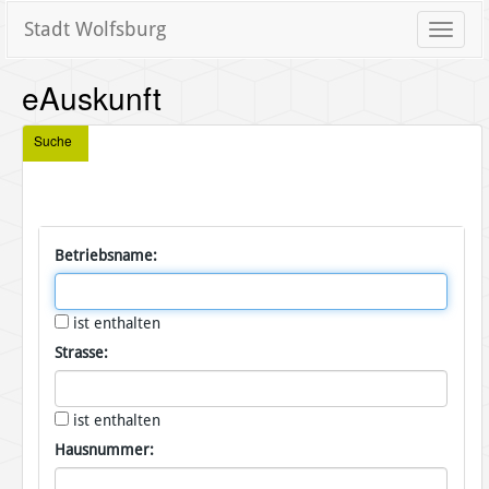
Stadt Wolfsburg
Toggle
naviga
eAuskunft
Suche
Betriebsname:
ist enthalten
Strasse:
ist enthalten
Hausnummer: