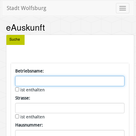
Stadt Wolfsburg
Toggle
naviga
eAuskunft
Suche
Betriebsname:
ist enthalten
Strasse:
ist enthalten
Hausnummer: