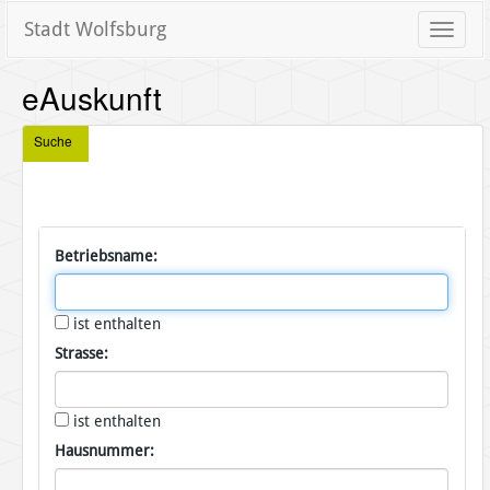
Stadt Wolfsburg
Toggle
naviga
eAuskunft
Suche
Betriebsname:
ist enthalten
Strasse:
ist enthalten
Hausnummer: