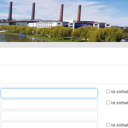
ist entha
ist entha
ist entha