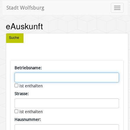
Stadt Wolfsburg
Toggle
naviga
eAuskunft
Suche
Betriebsname:
ist enthalten
Strasse:
ist enthalten
Hausnummer: