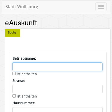
Stadt Wolfsburg
Toggle
naviga
eAuskunft
Suche
Betriebsname:
ist enthalten
Strasse:
ist enthalten
Hausnummer: