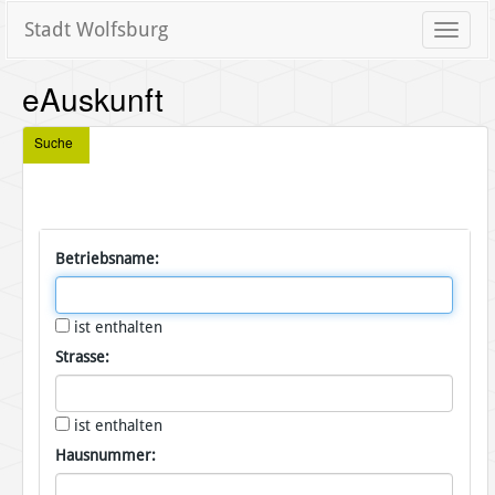
Stadt Wolfsburg
Toggle
naviga
eAuskunft
Suche
Betriebsname:
ist enthalten
Strasse:
ist enthalten
Hausnummer: