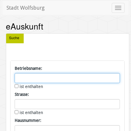
Stadt Wolfsburg
Toggle
naviga
eAuskunft
Suche
Betriebsname:
ist enthalten
Strasse:
ist enthalten
Hausnummer: