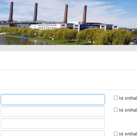
ist entha
ist entha
ist entha