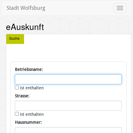
Stadt Wolfsburg
Toggle
naviga
eAuskunft
Suche
Betriebsname:
ist enthalten
Strasse:
ist enthalten
Hausnummer: