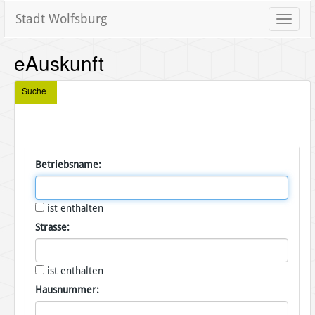
Stadt Wolfsburg
Toggle
naviga
eAuskunft
Suche
Betriebsname:
ist enthalten
Strasse:
ist enthalten
Hausnummer: