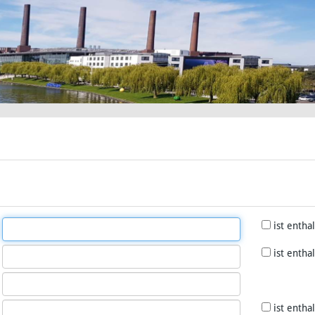
ist entha
ist entha
ist entha