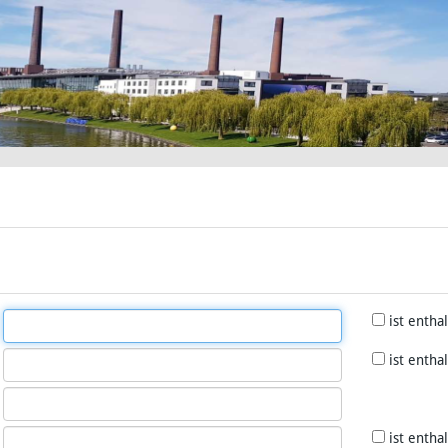
ist entha
ist entha
ist entha